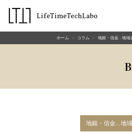
ホーム
コラム
地銀・信金...地
B
地銀・信金...