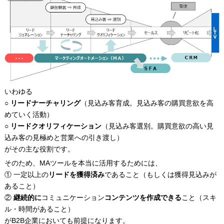
いわゆる
○
リードナーチャリング
（見込み客育成。見込み客の購買意欲を高
めていく活動）
○
リードクオリフィケーション
（見込み客選別。購買意欲の高い見
込み客の見極めと営業への引き渡し）
がその主な役割です。
そのため、MAツールを本当に活用するためには、
① 一定以上の
リードを獲得済み
であること（もしくは獲得見込みが
あること）
②
継続的に
コミュニケーション
コンテンツを作成できる
こと（スキ
ル・時間があること）
がB2B企業においても前提になります。