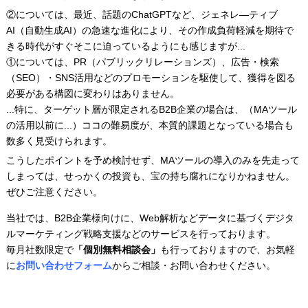
②については、最近、話題のChatGPTなど、ジェネレ―ティブ
AI（自動生成AI）の急速な進化により、その作成負荷軽減を期待で
きる時代がすぐそこに迫っているようにも感じますが...
①については、PR（パブリックリレーションズ）、広告・検索
（SEO）・SNS活用などのプロモーションを駆使して、獲得を図る
必要がある構図に変わりはありません。
...特に、ターゲット層が限定されるB2B企業の場合は、（MAツール
の活用以前に...）ココの難易度が、本質的課題となっている場合も
数多く見受けられます。
こうしたポイントを予め検討せず、MAツールの導入のみを先走って
しまっては、せっかくの投資も、宝の持ち腐れになりかねません。
ぜひご注意ください。
当社では、B2B企業様向けに、Web解析などデータに基づくデジタ
ルマーケティング戦略支援などのサービスを行っております。
毎月社数限定で
「個別無料相談会」
も行っておりますので、お気軽
に
お問い合わせフォーム
からご相談・お問い合わせください。