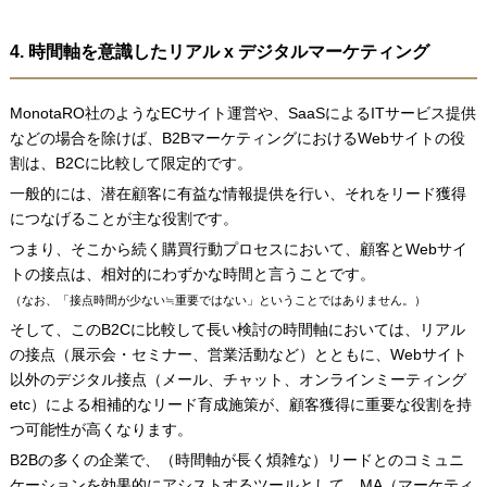
4. 時間軸を意識したリアル x デジタルマーケティング
MonotaRO社のようなECサイト運営や、SaaSによるITサービス提供
などの場合を除けば、B2BマーケティングにおけるWebサイトの役
割は、B2Cに比較して限定的です。
一般的には、潜在顧客に有益な情報提供を行い、それをリード獲得
につなげることが主な役割です。
つまり、そこから続く購買行動プロセスにおいて、顧客とWebサイ
トの接点は、相対的にわずかな時間と言うことです。
（なお、「接点時間が少ない≒重要ではない」ということではありません。）
そして、このB2Cに比較して長い検討の時間軸においては、リアル
の接点（展示会・セミナー、営業活動など）とともに、Webサイト
以外のデジタル接点（メール、チャット、オンラインミーティング
etc）による相補的なリード育成施策が、顧客獲得に重要な役割を持
つ可能性が高くなります。
B2Bの多くの企業で、（時間軸が長く煩雑な）リードとのコミュニ
ケーションを効果的にアシストするツールとして、MA（マーケティ