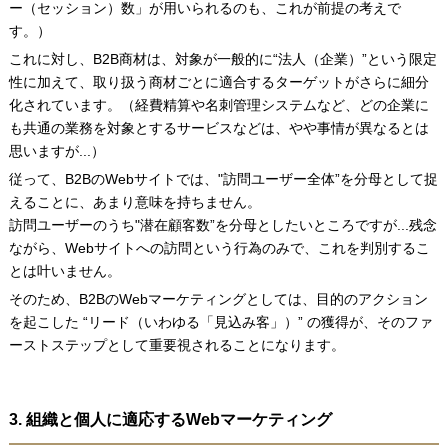
ー（セッション）数」が用いられるのも、これが前提の考えで
す。）
これに対し、B2B商材は、対象が一般的に“法人（企業）”という限定
性に加えて、取り扱う商材ごとに適合するターゲットがさらに細分
化されています。（経費精算や名刺管理システムなど、どの企業に
も共通の業務を対象とするサービスなどは、やや事情が異なるとは
思いますが...）
従って、B2BのWebサイトでは、"訪問ユーザー全体”を分母として捉
えることに、あまり意味を持ちません。
訪問ユーザーのうち"潜在顧客数”を分母としたいところですが...残念
ながら、Webサイトへの訪問という行為のみで、これを判別するこ
とは叶いません。
そのため、B2BのWebマーケティングとしては、目的のアクション
を起こした “リード（いわゆる「見込み客」）” の獲得が、そのファ
ーストステップとして重要視されることになります。
3. 組織と個人に適応するWebマーケティング