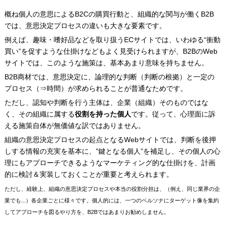
概ね個人の意思によるB2Cの購買行動と、組織的な関与が働くB2B
では、意思決定プロセスの違いも大きな要素です。
例えば、趣味・嗜好品などを取り扱うECサイトでは、いわゆる“衝動
買い”を促すような仕掛けなどもよく見受けられますが、B2BのWeb
サイトでは、このような施策は、基本あまり意味を持ちません。
B2B商材では、意思決定に、論理的な判断（判断の根拠）と一定の
プロセス（⇒時間）が求められることが普通なためです。
ただし、認知や判断を行う主体は、企業（組織）そのものではな
く、その組織に属する
役割を持った個人
です。従って、心理面に訴
える施策自体が無価値な訳ではありません。
組織の意思決定プロセスの起点となるWebサイトでは、判断を後押
しする情報の充実を基本に、"鍵となる個人”を補足し、その個人の心
理にもアプローチできるようなマーケティング的な仕掛けを、計画
的に検討＆実装しておくことが重要と考えられます。
ただし、経験上、組織の意思決定プロセスや本当の役割分担は、（例え、同じ業界の企
業でも...）各企業ごとに様々です。個人的には、一つのペルソナにターゲット像を集約
してアプローチを図るやり方を、B2Bではあまりお勧めしません。